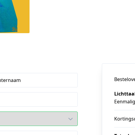
Bestelov
hternaam
Lichttaa
Eenmali
Kortings