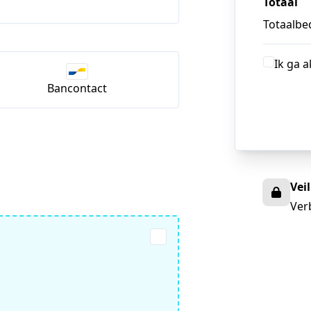
Totaal
Totaalbed
Ik ga 
Bancontact
Vei
Ver