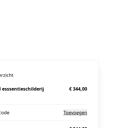
erzicht
l esssentieschilderij
€ 344,00
g
code
Toevoegen